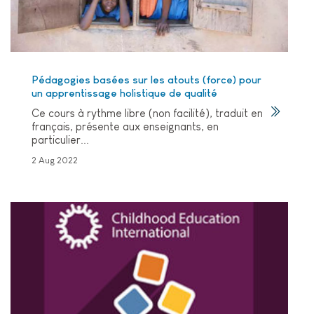
Pédagogies basées sur les atouts (force) pour
un apprentissage holistique de qualité
Ce cours à rythme libre (non facilité), traduit en
français, présente aux enseignants, en
particulier...
2 Aug 2022