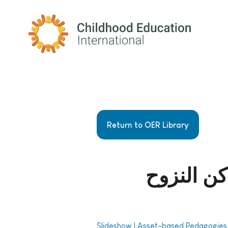
Childhood Education International
Return to OER Library
اكن النزوح
Slideshow | Asset-based Pedagogies, 