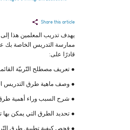
Share this article
يهدف تدريب المعلمين هذا إلى 
ممارسة التدريس الخاصة بك عند
قادرًا على:
● تعریف مصطلح التّربیّة القائمة
● وصف ماھیة طرق التدریس القا
● شرح السبب وراء أھمیة طرق الت
● تحدید الطرق التي یمكن بھا تط
● فحص كیفیة تطبیق طرق التّربی