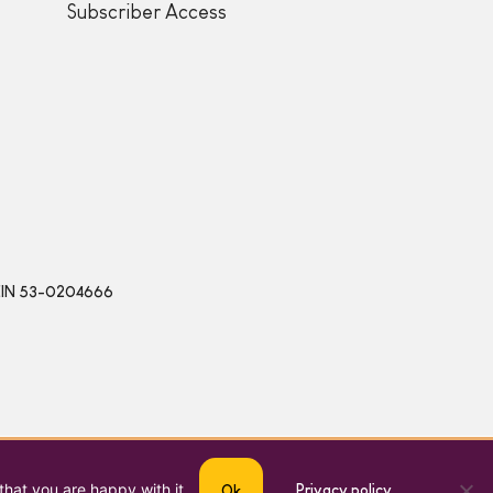
Subscriber Access
 | EIN 53-0204666
that you are happy with it.
Privacy policy
Ok