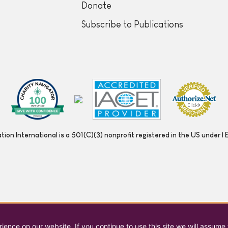
Donate
Subscribe to Publications
ion International is a 501(C)(3) nonprofit registered in the US under
ence on our website. If you continue to use this site we will assume 