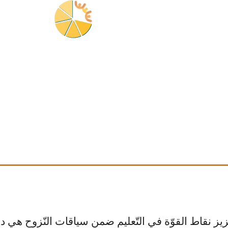
عزيز نقاط القوّة في التّعليم ضمن سياقات النّزوح هي دو