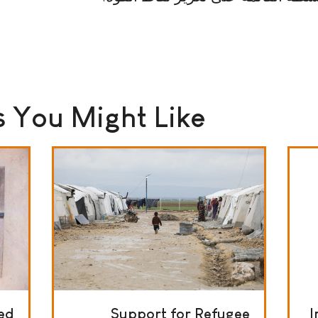
 You Might Like
sed
Support for Refugee
I