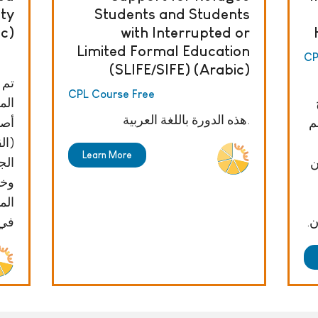
ity
Students and Students
ic)
with Interrupted or
Limited Formal Education
CP
(SLIFE/SIFE) (Arabic)
تم 
CPL Course Free
الم
هذه الدورة باللغة العربية.
م
أصو
(ال
Learn More
ن
الج
وخا
الم
ن.
في 