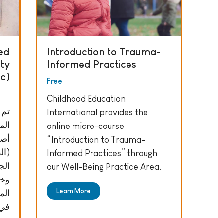
sed
Introduction to Trauma-
ity
Informed Practices
ic)
Free
Childhood Education
تم 
International provides the
ا ،
online micro-course
أصو
“Introduction to Trauma-
الق
Informed Practices” through
ا ،
our Well-Being Practice Area.
وخا
Learn More
الم
في.